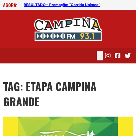
AGORA:
“Corridas Unimed – Etapa Campina Grande” acontece neste domingo (16)
RESULTADO – Promoção: “Corrida Unimed”
TAG: ETAPA CAMPINA
GRANDE