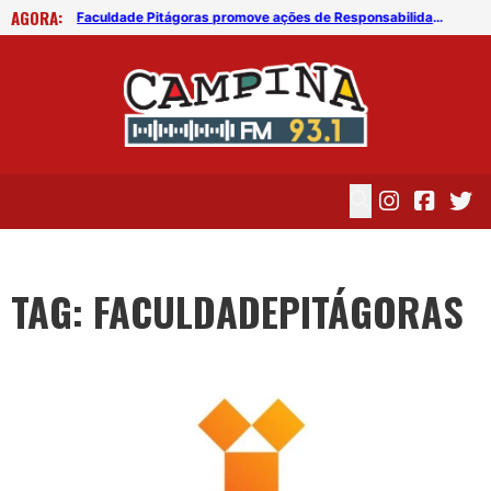
AGORA:
Faculdade Pitágoras promove ações de Responsabilidade Social em Campina Grande
Faculdade Pitágoras promove ações de Responsabilidade Social em Campina Grande
TAG: FACULDADEPITÁGORAS