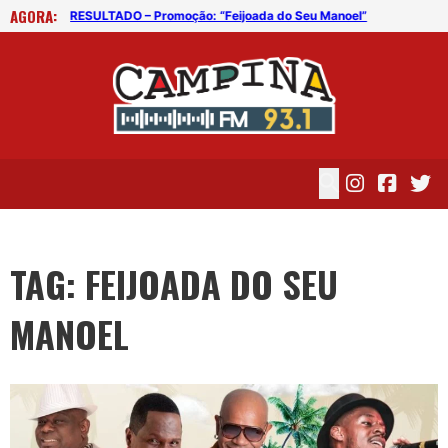
AGORA:
l”
RESULTADO – Promoção: “Feijoada do Seu Manoel”
RES
TAG: FEIJOADA DO SEU
MANOEL