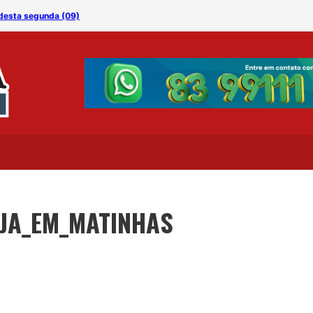
 desta segunda (09)
Festa da Laranja moviment
NJA_EM_MATINHAS