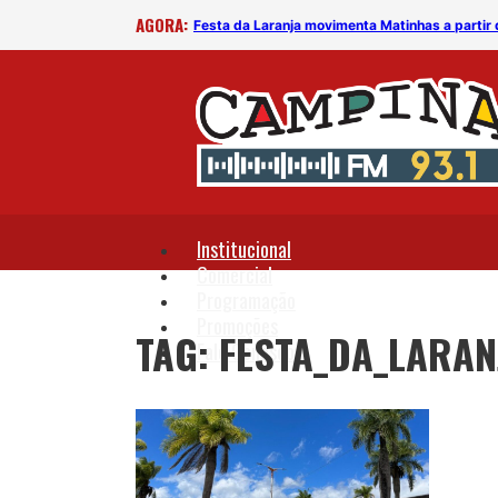
AGORA:
Festa da Laranja movimenta Matinhas a partir
Institucional
Comercial
Programação
Promoções
TAG: FESTA_DA_LARA
Fale Conosco