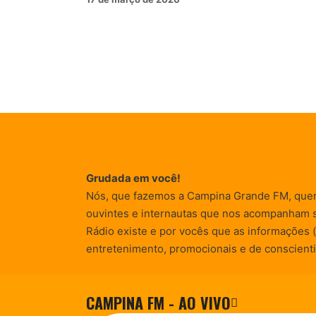
Grudada em você!
Nós, que fazemos a Campina Grande FM, que
ouvintes e internautas que nos acompanham 
Rádio existe e por vocês que as informações (
entretenimento, promocionais e de conscienti
CAMPINA FM - AO VIVO
© Campina FM 1978 – 2026.
Termos de Uso
|
Desenvolvido pela
rox Publicidade