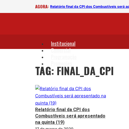
AGORA:
 (19)
Relatório final da CPI dos Combustíveis será a
Institucional
Comercial
Programação
Promoções
TAG: FINAL_DA_CPI
Fale Conosco
Relatório final da CPI dos
Combustíveis será apresentado
na quinta (19)
17 de março de 2020