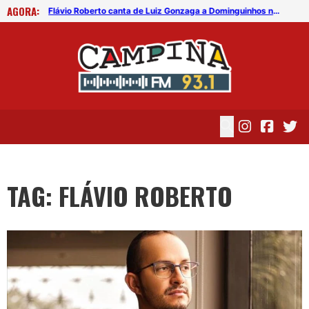
AGORA:
Flávio Roberto canta de Luiz Gonzaga a Dominguinhos no ‘Quartas Acústicas’
Flávio Roberto canta de Luiz Gonzaga a Dominguinhos no ‘Quartas Acústicas’
TAG: FLÁVIO ROBERTO