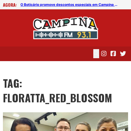
AGORA:
O Boticário promove descontos especiais em Campina Grande
O Boticário promove descontos especiais em Campina Grande
TAG:
FLORATTA_RED_BLOSSOM