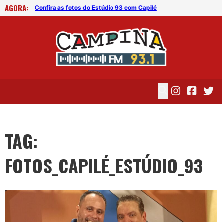
AGORA:
Confira as fotos do Estúdio 93 com Capilé
Con
TAG:
FOTOS_CAPILÉ_ESTÚDIO_93