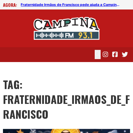
AGORA:
Saiba como colaborar com a 12ª edição da Campanha do Agasalho
Fraternidade Irmãos de Francisco pede ajuda a Campina Grande para manter sede no centro da cidade
TAG:
FRATERNIDADE_IRMAOS_DE_F
RANCISCO