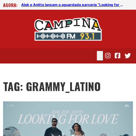
AGORA:
Alok e Anitta lançam a aguardada parceria “Looking for Love”
Alok e Anitta lançam a aguardada parceria “Looking for Love”
TAG: GRAMMY_LATINO