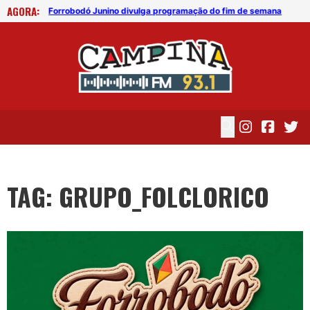
AGORA:
de semana
Forrobodó Junino divulga programação do fim de semana
For
TAG: GRUPO_FOLCLORICO