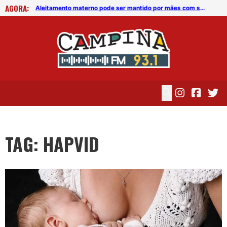
AGORA:
Aleitamento materno pode ser mantido por mães com suspeita ou infectadas pelo coronavírus
Aleitamento materno pode ser mantido por mães com suspeita ou infectadas pelo coronavírus
TAG: HAPVID