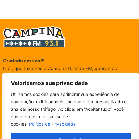
Grudada em você!
Nós, que fazemos a Campina Grande FM, queremos
agradecer a cada um dos ouvintes e internautas que nos
Valorizamos sua privacidade
acompanham sempre. É para vocês que a Rádio existe e por
vocês que as informações (informativas, de entretenimento,
Utilizamos cookies para aprimorar sua experiência de
promocionais e de conscientização) são realizadas.
navegação, exibir anúncios ou conteúdo personalizado e
CAMPINA FM - AO VIVO
analisar nosso tráfego. Ao clicar em “Aceitar tudo”, você
ESCUTE SEM PARAR!
BAIXE O NOSSO APP.
concorda com nosso uso de
© Campina FM 1978 – 2026.
Termos de Uso
|
Política de
cookies.
Política de Privacidade
Privacidade
Fala, ouvinte!
Desenvolvido pela
rox Publicidade