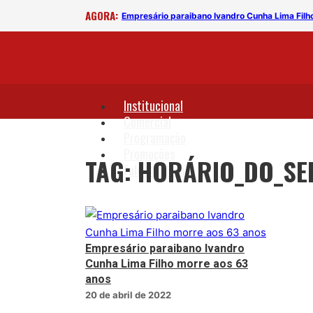
AGORA:
Empresário paraibano Ivandro Cunha Lima Filh
Institucional
Comercial
Programação
Promoções
TAG: HORÁRIO_DO_S
Fale Conosco
Empresário paraibano Ivandro
Cunha Lima Filho morre aos 63
anos
20 de abril de 2022