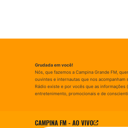
Grudada em você!
Nós, que fazemos a Campina Grande FM, que
ouvintes e internautas que nos acompanham 
Rádio existe e por vocês que as informações (
entretenimento, promocionais e de conscienti
© Campina FM 1978 – 2026.
Termos de Uso
|
CAMPINA FM - AO VIVO
Desenvolvido pela
rox Publicidade