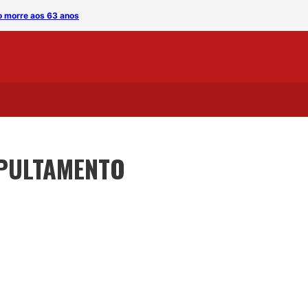
o morre aos 63 anos
Empresário paraibano Ivan
EPULTAMENTO