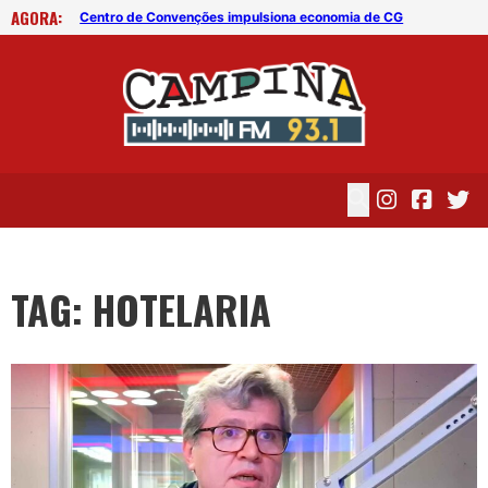
AGORA:
Presidente do SindCampina critica fim da escala 6×1 e alerta economia
Centro de Convenções impulsiona economia de CG
…
TAG: HOTELARIA