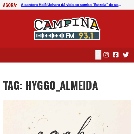
AGORA:
A cantora Helô Uehara dá vida ao samba “Estrela” do selo agah
TAG: HYGGO_ALMEIDA