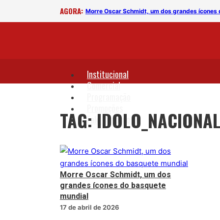
AGORA:
l
Morre Oscar Schmidt, um dos grandes ícones 
Institucional
Comercial
Programação
Promoções
TAG: IDOLO_NACIONA
Fale Conosco
Morre Oscar Schmidt, um dos
grandes ícones do basquete
mundial
17 de abril de 2026