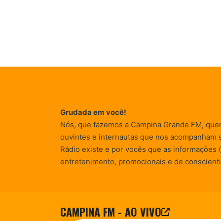
Grudada em você!
Nós, que fazemos a Campina Grande FM, que
ouvintes e internautas que nos acompanham 
Rádio existe e por vocês que as informações (
entretenimento, promocionais e de conscienti
© Campina FM 1978 – 2026.
Termos de Uso
|
CAMPINA FM - AO VIVO
Desenvolvido pela
rox Publicidade