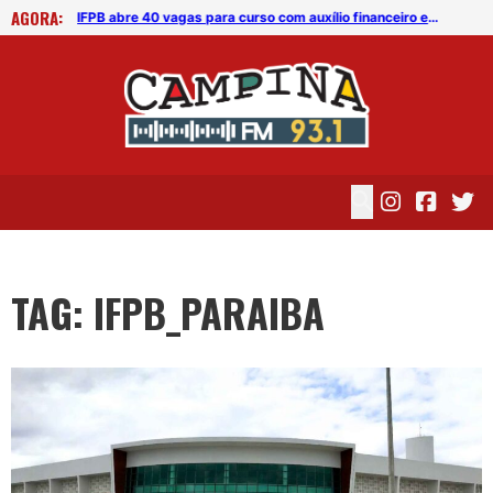
AGORA:
IFPB abre 40 vagas para curso com auxílio financeiro em Esperança
IFPB abre 40 vagas para curso com auxílio financeiro em Esperança
TAG: IFPB_PARAIBA