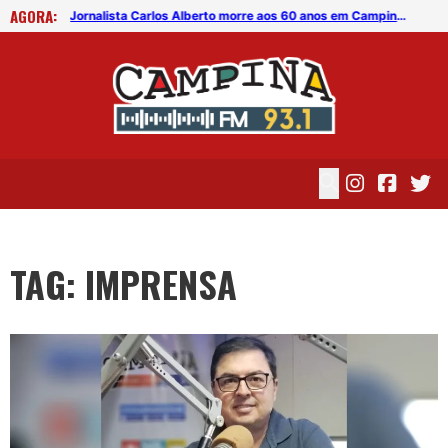
AGORA:
Durante sessão na CMCG, Ivone Ludgério critíca imprensa e próprios colegas
Jornalista Carlos Alberto morre aos 60 anos em Campina Grande
TAG: IMPRENSA