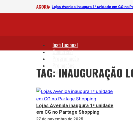
AGORA:
Lojas Avenida inaugura 1ª unidade em CG no 
Institucional
Comercial
Programação
Promoções
TAG: INAUGURAÇÃO L
Fale Conosco
Lojas Avenida inaugura 1ª unidade
em CG no Partage Shopping
27 de novembro de 2025