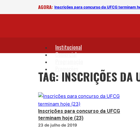
AGORA:
Inscrições para concurso da UFCG terminam ho
Institucional
Comercial
Programação
Promoções
TAG: INSCRIÇÕES DA 
Fale Conosco
Inscrições para concurso da UFCG
terminam hoje (23)
23 de julho de 2019