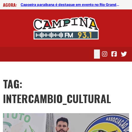
AGORA:
Capoeira paraibana é destaque em evento no Rio Grande do Norte
Capoeira paraibana é destaque em evento no Rio Grande do Norte
TAG:
INTERCAMBIO_CULTURAL