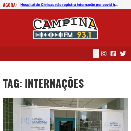
AGORA:
Hospital de Clínicas não registra internação por covid há mais de 72 horas
Hospital de Clínicas não registra internação por covid há mais de 72 horas
TAG: INTERNAÇÕES