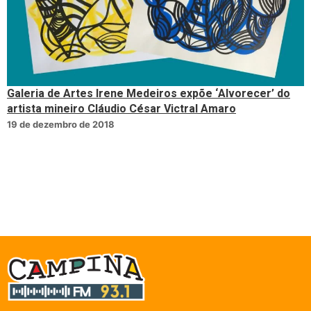
Galeria de Artes Irene Medeiros expõe ‘Alvorecer’ do
artista mineiro Cláudio César Victral Amaro
19 de dezembro de 2018