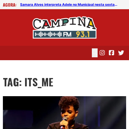
AGORA:
Samara Alves interpreta Adele no Municipal nesta sexta (7)
Samara Alves interpreta Adele no Municipal nesta sexta (7)
TAG: ITS_ME