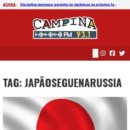
AGORA:
Disciplina japonesa garantiu os nipônicos na próxima fase do Mundial da Rússia
Disciplina japonesa garantiu os nipônicos na próxima fase do Mundial da Rússia
TAG: JAPÃOSEGUENARUSSIA