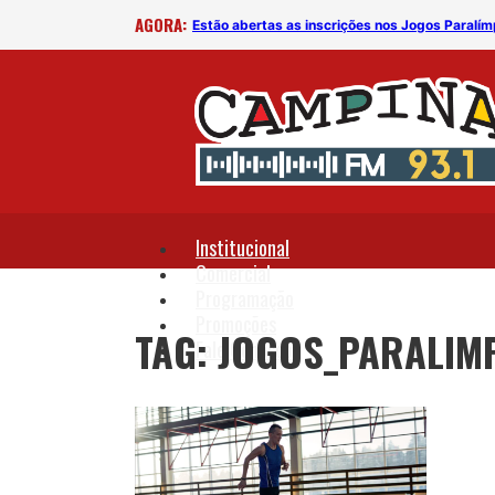
AGORA:
Estão abertas as inscrições nos Jogos Paralím
Institucional
Comercial
Programação
Promoções
TAG: JOGOS_PARALIM
Fale Conosco