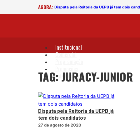
AGORA:
Disputa pela Reitoria da UEPB já tem dois can
Institucional
Comercial
Programação
Promoções
TAG: JURACY-JUNIOR
Fale Conosco
Disputa pela Reitoria da UEPB já
tem dois candidatos
27 de agosto de 2020