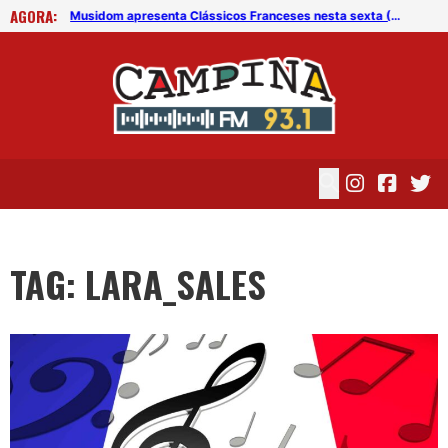
AGORA:
Musidom apresenta Clássicos Franceses nesta sexta (22)
Musidom apresenta Clássicos Franceses nesta sexta (22)
TAG: LARA_SALES