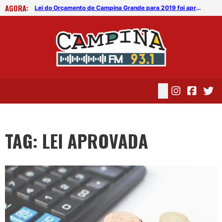
AGORA:
Lei do Orçamento de Campina Grande para 2019 foi aprovada pela CMCG
Lei do Orçamento de Campina Grande para 2019 foi aprovada pela CMCG
TAG: LEI APROVADA