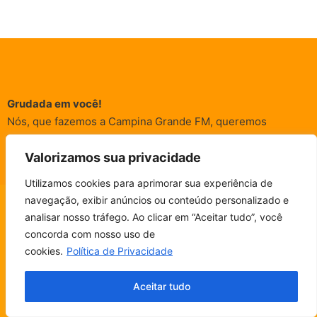
Grudada em você!
Nós, que fazemos a Campina Grande FM, queremos
agradecer a cada um dos ouvintes e internautas que nos
Valorizamos sua privacidade
acompanham sempre. É para vocês que a Rádio existe e por
vocês que as informações (informativas, de entretenimento,
Utilizamos cookies para aprimorar sua experiência de
promocionais e de conscientização) são realizadas.
navegação, exibir anúncios ou conteúdo personalizado e
CAMPINA FM - AO VIVO
analisar nosso tráfego. Ao clicar em “Aceitar tudo”, você
ESCUTE SEM PARAR!
concorda com nosso uso de
BAIXE O NOSSO APP.
© Campina FM 1978 – 2026.
Termos de Uso
|
Política de
cookies.
Política de Privacidade
Privacidade
Fala, ouvinte!
Desenvolvido pela
rox Publicidade
Aceitar tudo