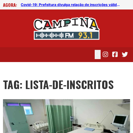
AGORA:
Covid-19: Prefeitura divulga relação de inscrições válidas de processo seletivo para Saúde
Covid-19: Prefeitura divulga relação de inscrições válidas de processo seletivo para Saúde
TAG: LISTA-DE-INSCRITOS