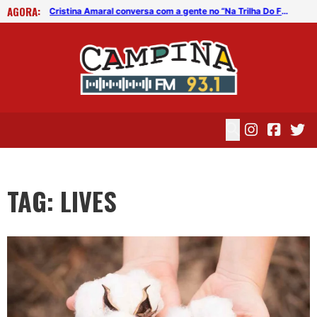
AGORA:
Rotary Club/CG faz doação de álcool em gel para hospitais da cidade
Cristina Amaral conversa com a gente no “Na Trilha Do Forró”
TAG: LIVES