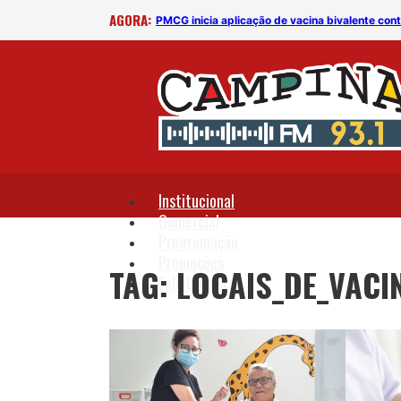
AGORA:
s em CG
PMCG inicia aplicação de vacina bivalente cont
Institucional
Comercial
Programação
Promoções
TAG: LOCAIS_DE_VAC
Fale Conosco