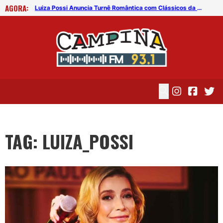
AGORA:
Luiza Possi Anuncia Turnê Romântica com Clássicos da Música Brasileira
Luiza Possi Anuncia Turnê Romântica com Clássicos da Música Brasileira
TAG: LUIZA_POSSI