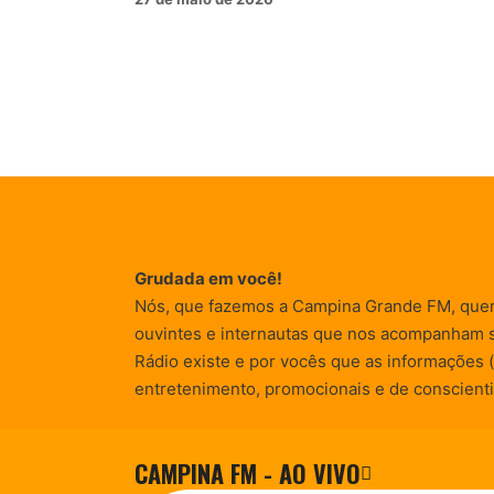
Grudada em você!
Nós, que fazemos a Campina Grande FM, que
ouvintes e internautas que nos acompanham 
Rádio existe e por vocês que as informações (
entretenimento, promocionais e de conscienti
CAMPINA FM - AO VIVO
© Campina FM 1978 – 2026.
Termos de Uso
|
Desenvolvido pela
rox Publicidade