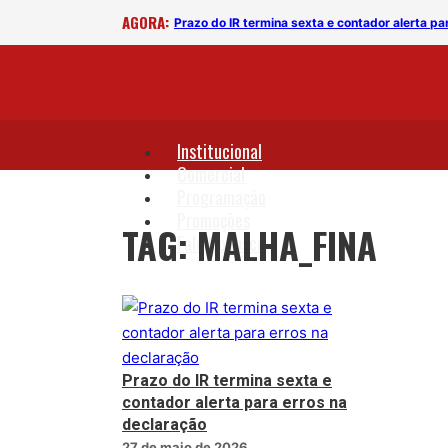
AGORA:
ão
Prazo do IR termina sexta e contador alerta pa
Institucional
Comercial
Programação
Promoções
TAG: MALHA_FINA
Fale Conosco
Prazo do IR termina sexta e
contador alerta para erros na
declaração
27 de maio de 2026