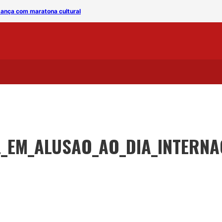
 Dança com maratona cultural
Prefeitura de CG celebra 
_EM_ALUSAO_AO_DIA_INTERNA