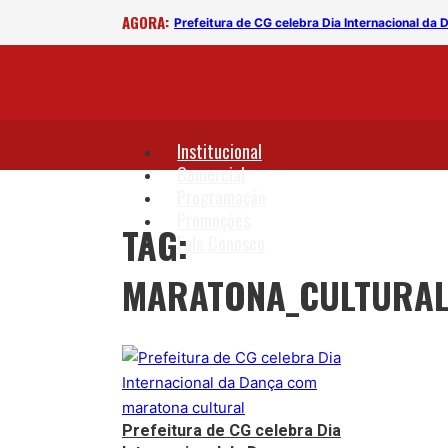
AGORA:
cultural
Prefeitura de CG celebra Dia Internacional da
Institucional
Comercial
Programação
Promoções
TAG:
Fale Conosco
MARATONA_CULTURAL
Prefeitura de CG celebra Dia