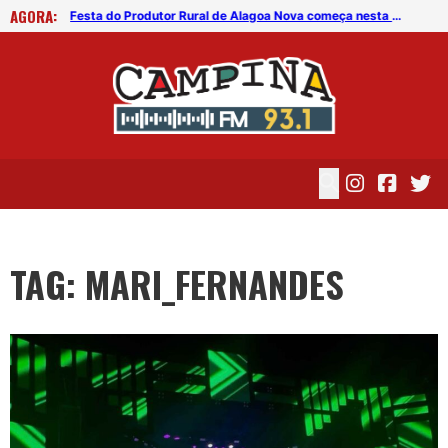
AGORA:
rande”
Festa do Produtor Rural de Alagoa Nova começa nesta quinta (24)
RES
TAG: MARI_FERNANDES