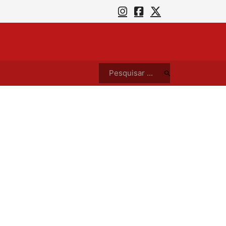
Campanha SOS Calamidades da LBV em prol de famílias pobres da PB; saiba como ajudar as famílias afetadas pelo coronavírus
Pesquisar ...