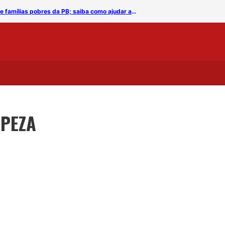
Campanha SOS Calamidades da LBV em prol de famílias pobres da PB; saiba como ajudar as famílias afetadas pelo coronavírus
MPEZA