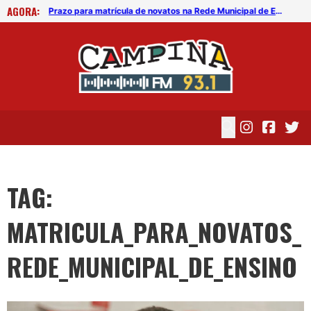
AGORA:
Prazo para matrícula de novatos na Rede Municipal de Ensino de Campina Grande se encerra nesta terça (31)
Prazo para matrícula de novatos na Rede Municipal de Ensino de Campina Grande se encerra nesta terça (31)
TAG:
MATRICULA_PARA_NOVATOS_
REDE_MUNICIPAL_DE_ENSINO