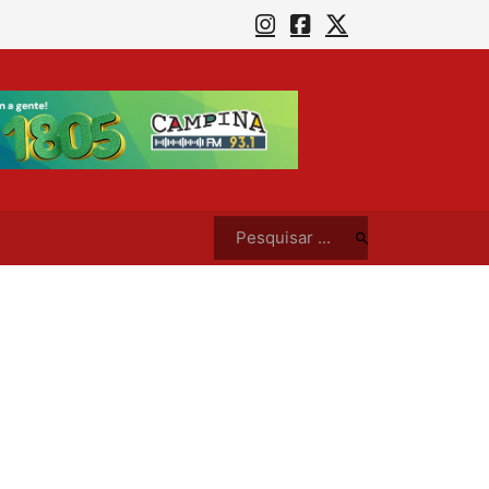
Repartições municipais fecham no ‘Dia do Trabalhador’, mas serviços essenciais funcionam normalmente, em CG
Pesquisar ...