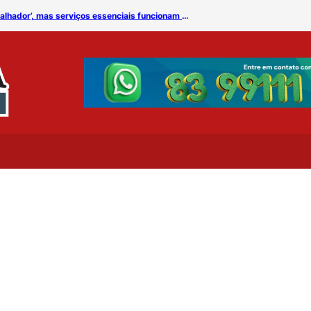
Repartições municipais fecham no ‘Dia do Trabalhador’, mas serviços essenciais funcionam normalmente, em CG