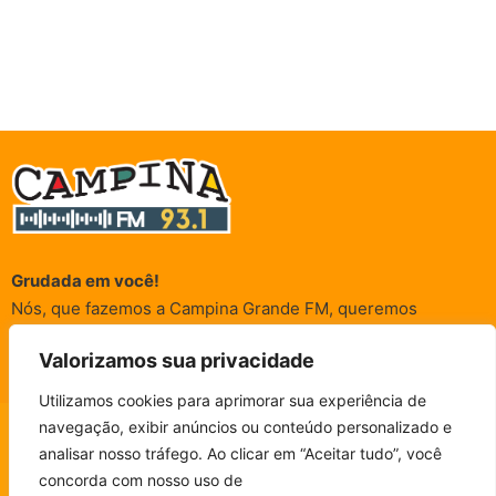
Grudada em você!
Nós, que fazemos a Campina Grande FM, queremos
agradecer a cada um dos ouvintes e internautas que nos
Valorizamos sua privacidade
acompanham sempre. É para vocês que a Rádio existe e por
vocês que as informações (informativas, de entretenimento,
Utilizamos cookies para aprimorar sua experiência de
promocionais e de conscientização) são realizadas.
navegação, exibir anúncios ou conteúdo personalizado e
CAMPINA FM - AO VIVO
analisar nosso tráfego. Ao clicar em “Aceitar tudo”, você
ESCUTE SEM PARAR!
BAIXE O NOSSO APP.
concorda com nosso uso de