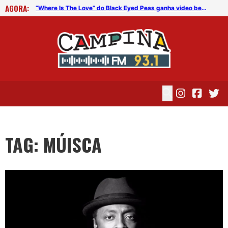
AGORA:
“Where Is The Love” do Black Eyed Peas ganha video beneficente
“Where Is The Love” do Black Eyed Peas ganha video beneficente
TAG: MÚISCA