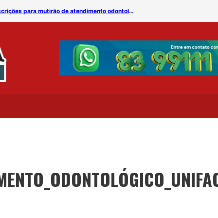
Unifacisa e Fundação Pedro Américo abrem inscrições para mutirão de atendimento odontológico
MENTO_ODONTOLÓGICO_UNIFA