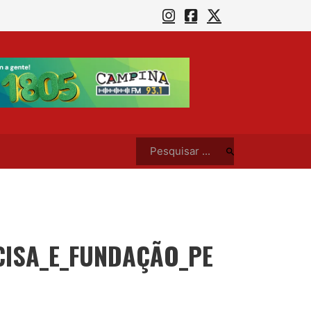
Unifacisa e Fundação Pedro Américo abrem inscrições para mutirão de atendimento odontológico
Pesquisar ...
CISA_E_FUNDAÇÃO_PE