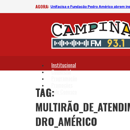
AGORA:
Unifacisa e Fundação Pedro Américo abrem inscrições para mutirão de atendimento odontológico
Institucional
Comercial
Programação
Promoções
TAG:
Fale Conosco
MULTIRÃO_DE_ATENDI
DRO_AMÉRICO