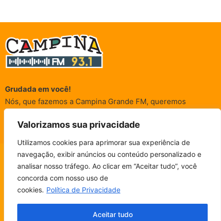
Grudada em você!
Nós, que fazemos a Campina Grande FM, queremos
agradecer a cada um dos ouvintes e internautas que nos
Valorizamos sua privacidade
acompanham sempre. É para vocês que a Rádio existe e por
vocês que as informações (informativas, de entretenimento,
Utilizamos cookies para aprimorar sua experiência de
promocionais e de conscientização) são realizadas.
navegação, exibir anúncios ou conteúdo personalizado e
CAMPINA FM - AO VIVO
analisar nosso tráfego. Ao clicar em “Aceitar tudo”, você
ESCUTE SEM PARAR!
BAIXE O NOSSO APP.
concorda com nosso uso de
© Campina FM 1978 – 2026.
Termos de Uso
|
Política de
cookies.
Política de Privacidade
Privacidade
Fala, ouvinte!
Desenvolvido pela
rox Publicidade
Aceitar tudo