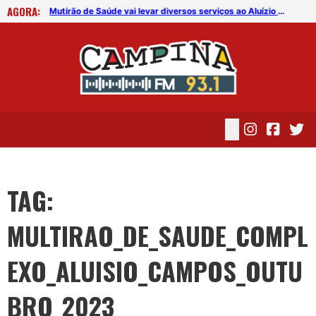
AGORA:
Mutirão de Saúde vai levar diversos serviços ao Aluízio Campos nesta semana
Mutirão de Saúde vai levar diversos serviços ao Aluízio Campos nesta semana
TAG:
MULTIRAO_DE_SAUDE_COMPL
EXO_ALUISIO_CAMPOS_OUTU
BRO_2023