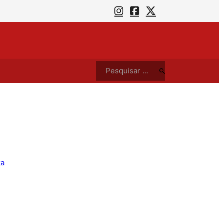
Museu do Algodão e Museu Histórico de Campina Grande fazem parte da programação do aniversário da cidade
Pesquisar ...