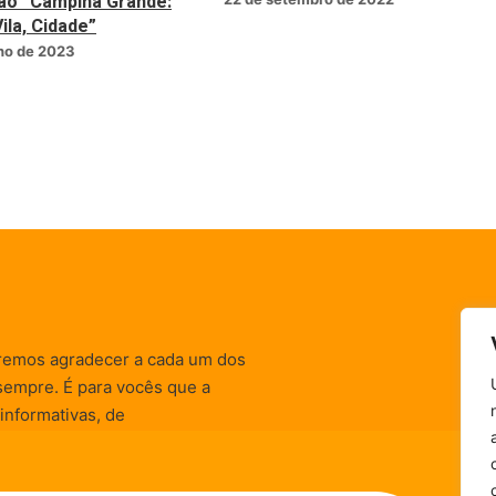
ão “Campina Grande:
Vila, Cidade”
ho de 2023
remos agradecer a cada um dos
sempre. É para vocês que a
informativas, de
zação) são realizadas.