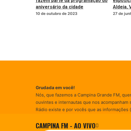
fazem parte da programação do
exposiç
aniversário da cidade
Aldeia, 
10 de outubro de 2023
27 de jun
Grudada em você!
Nós, que fazemos a Campina Grande FM, que
ouvintes e internautas que nos acompanham 
Rádio existe e por vocês que as informações (
entretenimento, promocionais e de conscienti
CAMPINA FM - AO VIVO