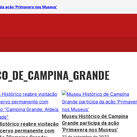
 da ação ‘Primavera nos Museus’
CO_DE_CAMPINA_GRANDE
Museu Histórico de Campina
Grande participa da ação
istórico reabre visitação
‘Primavera nos Museus’
acervo permanente com
22 de setembro de 2022