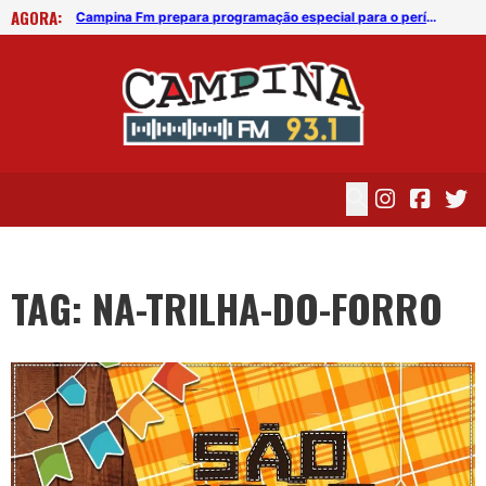
AGORA:
Campina Fm prepara programação especial para o período junino
Campina Fm prepara programação especial para o período junino
TAG: NA-TRILHA-DO-FORRO