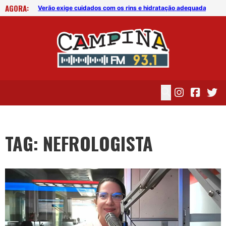
AGORA:
Nefrologista Davi Ernane conversou com os nossos ouvintes sobre Infecção Urinária
Verão exige cuidados com os rins e hidratação adequada
…
TAG: NEFROLOGISTA