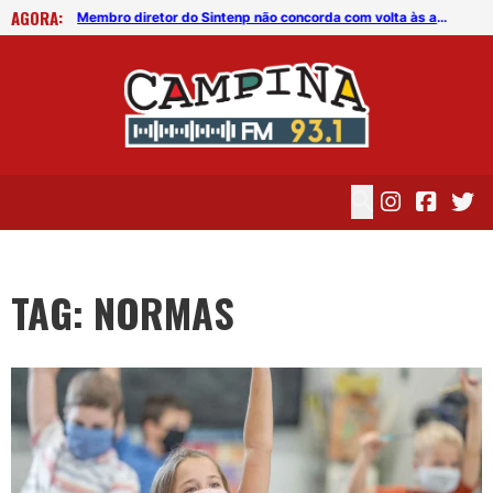
AGORA:
Novo decreto municipal impõe medidas restritivas ao transporte por aplicativo em Campina Grande
Membro diretor do Sintenp não concorda com volta às aulas na rede privada
TAG: NORMAS