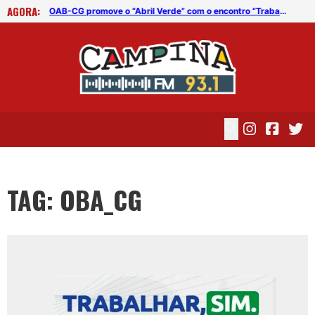
AGORA:
OAB-CG promove o “Abril Verde” com o encontro “Trabalhar, sim. Adoecer, não”
OAB-CG promove o “Abril Verde” com o encontro “Trabalhar, sim. Adoecer, não”
TAG: OBA_CG